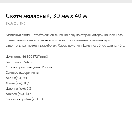
Скотч малярный, 30 мм х 40 м
SKU:
GL-542
Малярный скотч – это бумажная лента, на одну из сторон которой нанесен слой
специального клея на каучуковой основе. Незаменимый помощник при
строительных и ремонтых работах. Характеристики: Ширина: 30 мм, Длина: 40 м.
Штрихкод: 4650067276663
Код товара: 53260
Страна происхождения: Россия
Единица измерения: шт
Вес (кг): 0,074
Длина (см): 10,5
Ширина (см): 3,3
Высота (см): 10,5
Кол-во в коробке (шт): 54