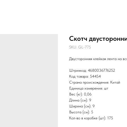
Скотч двусторонни
SKU:
GL-775
Двусторонняя клейкая лента на вс
Штрихкод: 4680036776252
Код товара: 54454
Страна происхождения: Китай
Единица измерения: шт
Вес (кг): 0,06
Длина (см): 9
Ширина (см): 9
Высота (см): 5
Кол-во в коробке (шт): 175