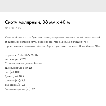
Скотч малярный, 38 мм х 40 м
SKU:
GL-543
Малярный скотч – это бумажная лента, на одну из сторон которой нанесен слой
специального клея на каучуковой основе. Незаменимый помощник при
строительных и ремонтых работах. Характеристики: Ширина: 38 мм, Длина: 40 м.
Штрихкод: 4650067276687
Код товара: 53261
Страна происхождения: Россия
Единица измерения: шт
Вес (кг): 0,088
Длина (см): 10,5
Ширина (см): 3,8
Высота (см): 10,5
Кол-во в коробке (шт): 42