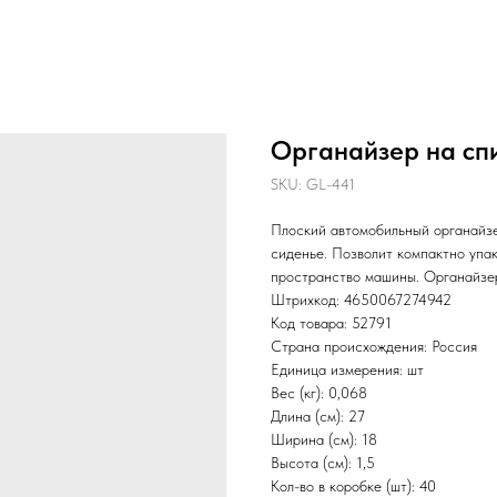
Органайзер на спи
SKU:
GL-441
Плоский автомобильный органайзе
сиденье. Позволит компактно упа
пространство машины. Органайзер
Штрихкод: 4650067274942
Код товара: 52791
Страна происхождения: Россия
Единица измерения: шт
Вес (кг): 0,068
Длина (см): 27
Ширина (см): 18
Высота (см): 1,5
Кол-во в коробке (шт): 40