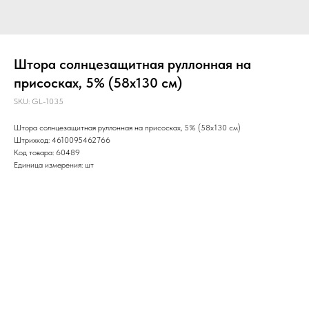
Штора солнцезащитная руллонная на
присосках, 5% (58х130 см)
SKU:
GL-1035
Штора солнцезащитная руллонная на присосках, 5% (58х130 см)
Штрихкод: 4610095462766
Код товара: 60489
Единица измерения: шт