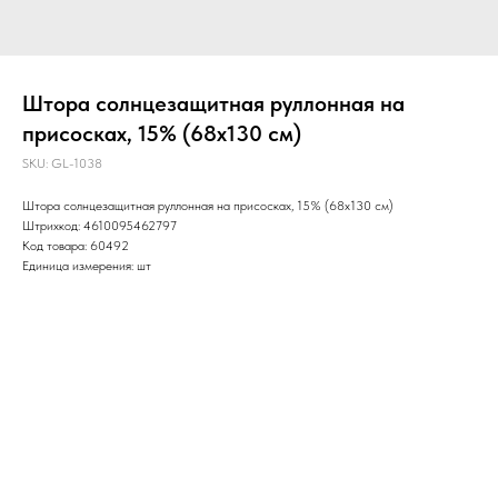
Штора солнцезащитная руллонная на
присосках, 15% (68х130 см)
SKU:
GL-1038
Штора солнцезащитная руллонная на присосках, 15% (68х130 см)
Штрихкод: 4610095462797
Код товара: 60492
Единица измерения: шт