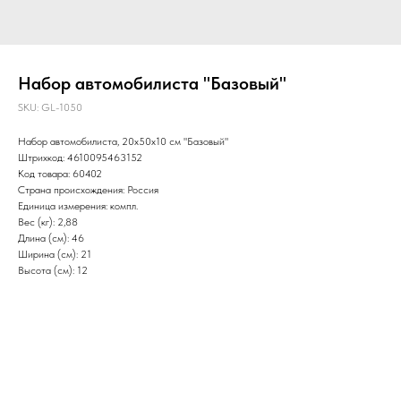
Набор автомобилиста "Базовый"
SKU:
GL-1050
Набор автомобилиста, 20х50х10 см "Базовый"
Штрихкод: 4610095463152
Код товара: 60402
Страна происхождения: Россия
Единица измерения: компл.
Вес (кг): 2,88
Длина (см): 46
Ширина (см): 21
Высота (см): 12