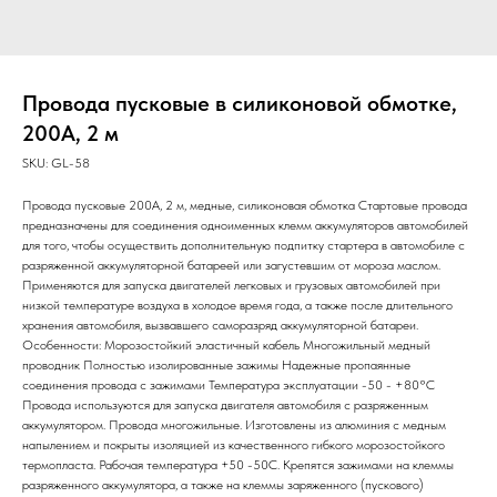
Провода пусковые в силиконовой обмотке,
200А, 2 м
SKU:
GL-58
Провода пусковые 200А, 2 м, медные, силиконовая обмотка Стартовые провода
предназначены для соединения одноименных клемм аккумуляторов автомобилей
для того, чтобы осуществить дополнительную подпитку стартера в автомобиле с
разряженной аккумуляторной батареей или загустевшим от мороза маслом.
Применяются для запуска двигателей легковых и грузовых автомобилей при
низкой температуре воздуха в холодое время года, а также после длительного
хранения автомобиля, вызвавшего саморазряд аккумуляторной батареи.
Особенности: Морозостойкий эластичный кабель Многожильный медный
проводник Полностью изолированные зажимы Надежные пропаянные
соединения провода с зажимами Температура эксплуатации -50 - +80°С
Провода используются для запуска двигателя автомобиля с разряженным
аккумулятором. Провода многожильные. Изготовлены из алюминия с медным
напылением и покрыты изоляцией из качественного гибкого морозостойкого
термопласта. Рабочая температура +50 -50С. Крепятся зажимами на клеммы
разряженного аккумулятора, а также на клеммы заряженного (пускового)