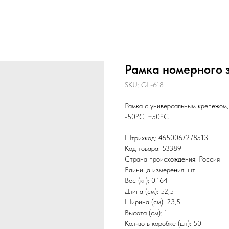
Рамка номерного 
SKU:
GL-618
Рамка с универсальным крепежом,
-50°C, +50°C
Штрихкод: 4650067278513
Код товара: 53389
Страна происхождения: Россия
Единица измерения: шт
Вес (кг): 0,164
Длина (см): 52,5
Ширина (см): 23,5
Высота (см): 1
Кол-во в коробке (шт): 50