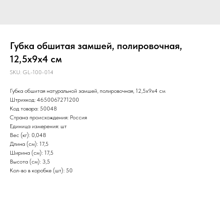
Губка обшитая замшей, полировочная,
12,5х9х4 см
SKU:
GL-100-014
Губка обшитая натуральной замшей, полировочная, 12,5х9х4 см
Штрихкод: 4650067271200
Код товара: 50048
Страна происхождения: Россия
Единица измерения: шт
Вес (кг): 0,048
Длина (см): 17,5
Ширина (см): 17,5
Высота (см): 3,5
Кол-во в коробке (шт): 50