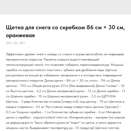
Щетка для снега со скребком 86 см + 30 см,
оранжевая
SKU:
GL-951
Эффективно удаляет иней и наледь со стекол и кузова автомобиля, не повреждая
лакокрасочное покрытие. Рукоятка покрыта водоотталкивающей
теплоизолирующей пеной, что позволяет избежать переохлаждения рук. Мощный
скребок из морозостойкого пластика с зубьями для дробления льда. Щетина
расщеплена на концах во избежании замерзания и в последствии повреждения
лакокрасочного покрытия. Длина щетки - 86 см + 30 см, итого - 116 см Длина
щетины - 19,5 см Общая длина ручки 47см (без выдвежения) Длина "головы" - 32
см Высота щетины - 6,5 см Длина неопреновой ручки - 15 см Длина скребка - 13
см Ширина скребка - 10 см Ширина неопреновой ручки - 3,5 см ЩЕТИНА:
Щетины - 3 ряда Количества отсеков (отверстий) под щетину - 70 шт Щетинок в
каждом отделении - 65 шт Расстояние между отверстиями щетины (просвет) -
0,5 мм Толщина скребка - 1 см Количество зубьев на скребке - 6 шт Материал
щетки и скребка - морозостойкий пластик. Материал ручки - неопрен (на морозе
не деформируется. Таким образом ручка не "ездит" по щетке, а четко держится
наодном месте. Выдерживает температуру до -55 градусов) Щетина толстая,