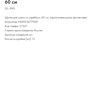
60 см
GL-896
Щетка для снега со скребком, 60 см, поролоновая ручка, фиолетовая
Штрихкод: 4680036779581
Код товара: 57547
Страна происхождения: Россия
Единица измерения: шт
Кол-во в коробке (шт): 15