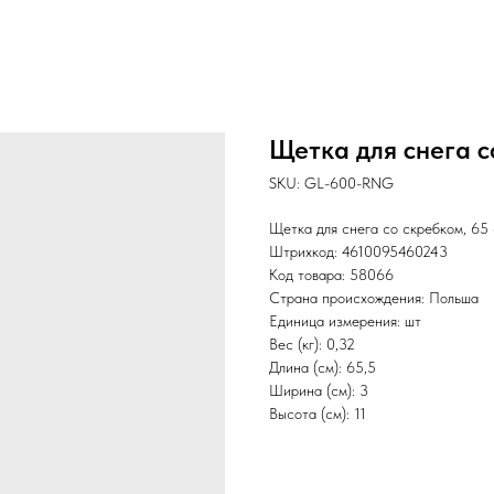
Щетка для снега с
SKU:
GL-600-RNG
Щетка для снега со скребком, 65 
Штрихкод: 4610095460243
Код товара: 58066
Страна происхождения: Польша
Единица измерения: шт
Вес (кг): 0,32
Длина (см): 65,5
Ширина (см): 3
Высота (см): 11