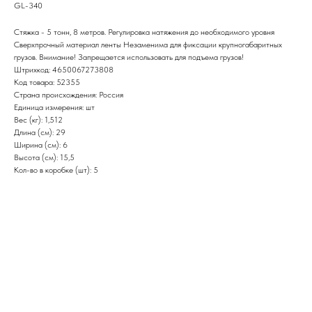
GL-340
Стяжка - 5 тонн, 8 метров. Регулировка натяжения до необходимого уровня
Сверхпрочный материал ленты Незаменима для фиксации крупногабаритных
грузов. Внимание! Запрещается использовать для подъема грузов!
Штрихкод: 4650067273808
Код товара: 52355
Страна происхождения: Россия
Единица измерения: шт
Вес (кг): 1,512
Длина (см): 29
Ширина (см): 6
Высота (см): 15,5
Кол-во в коробке (шт): 5