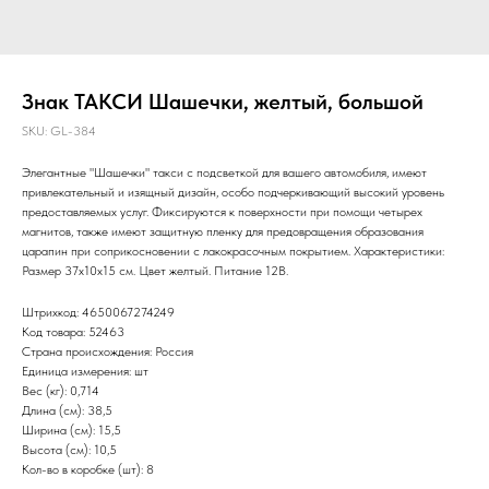
Знак TAКСИ Шашечки, желтый, большой
SKU:
GL-384
Элегантные "Шашечки" такси с подсветкой для вашего автомобиля, имеют
привлекательный и изящный дизайн, особо подчеркивающий высокий уровень
предоставляемых услуг. Фиксируются к поверхности при помощи четырех
магнитов, также имеют защитную пленку для предовращения образования
царапин при соприкосновении с лакокрасочным покрытием. Характеристики:
Размер 37х10х15 см. Цвет желтый. Питание 12В.
Штрихкод: 4650067274249
Код товара: 52463
Страна происхождения: Россия
Единица измерения: шт
Вес (кг): 0,714
Длина (см): 38,5
Ширина (см): 15,5
Высота (см): 10,5
Кол-во в коробке (шт): 8