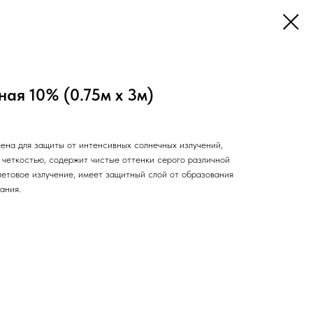
ая 10% (0.75м х 3м)
чена для защиты от интенсивных солнечных излучений,
 четкостью, содержит чистые оттенки серого различной
летовое излучение, имеет защитный слой от образования
ания.