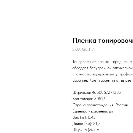
Пленка тонировочн
SKU:
GL-117
Тонировочная пленка - предназна
обладает безупречной оптической
плотности, задерживает ултрафио
царапин, 7 лет гарантии от выцвет
Штрихкод: 4650067271385
Код товара: 50517
Страна происхождения: Россия
Единица измерения: шт
Вес (кг): 0,45
Длина (см): 81,5
Ширина (см): 6