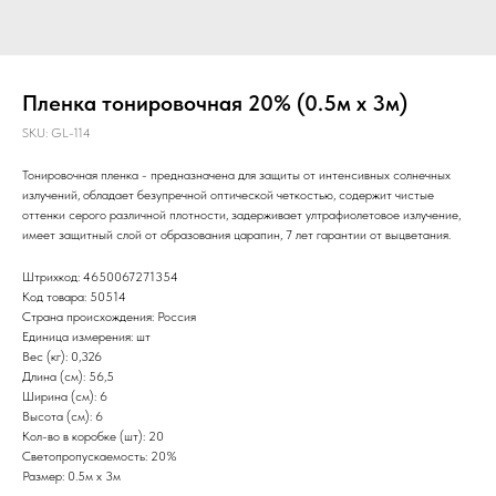
Пленка тонировочная 20% (0.5м х 3м)
SKU:
GL-114
Тонировочная пленка - предназначена для защиты от интенсивных солнечных
излучений, обладает безупречной оптической четкостью, содержит чистые
оттенки серого различной плотности, задерживает ултрафиолетовое излучение,
имеет защитный слой от образования царапин, 7 лет гарантии от выцветания.
Штрихкод: 4650067271354
Код товара: 50514
Страна происхождения: Россия
Единица измерения: шт
Вес (кг): 0,326
Длина (см): 56,5
Ширина (см): 6
Высота (см): 6
Кол-во в коробке (шт): 20
Светопропускаемость: 20%
Размер: 0.5м х 3м