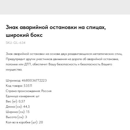
Знак аварийной остановки на спицах,
широкий бокс
SKU:
GL-634
Знак аварийной остановки на основе двух раздвигающихся металлических спиц,
Предупредит других участников движения на дороге об аварийной остановке,
поломке или ДТП, обеспечит Вашу безопасность и безопасность Вашего
имущества.
Штрихкод: 4680036772223
Код товара: 53511
Страна происхождения: Россия
Единица измерения: шт
Вес (кг): 0,57
Длина (см): 44,5
Ширина (см): 15
Высота (см): 3
Кол-во в коробке (шт): 20